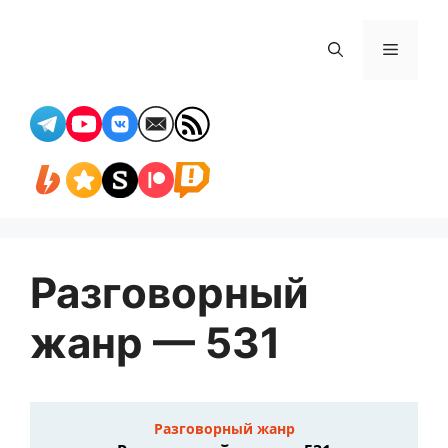
Перейти
к
Меню
содержимому
Разговорный
жанр — 531