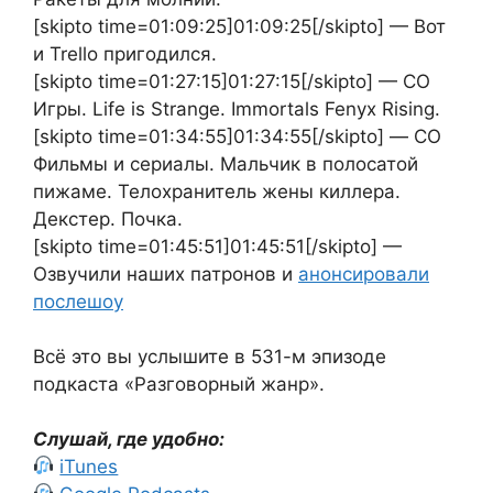
[skipto time=01:09:25]01:09:25[/skipto] — Вот
и Trello пригодился.
[skipto time=01:27:15]01:27:15[/skipto] — СО
Игры. Life is Strange. Immortals Fenyx Rising.
[skipto time=01:34:55]01:34:55[/skipto] — СО
Фильмы и сериалы. Мальчик в полосатой
пижаме. Телохранитель жены киллера.
Декстер. Почка.
[skipto time=01:45:51]01:45:51[/skipto] —
Озвучили наших патронов и
анонсировали
послешоу
Всё это вы услышите в 531-м эпизоде
подкаста «Разговорный жанр».
Слушай, где удобно:
iTunes