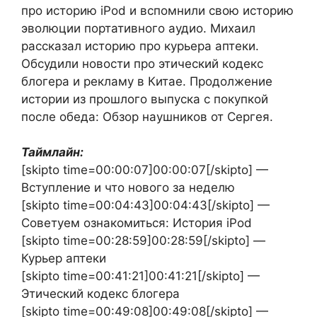
про историю iPod и вспомнили свою историю
эволюции портативного аудио. Михаил
рассказал историю про курьера аптеки.
Обсудили новости про этический кодекс
блогера и рекламу в Китае. Продолжение
истории из прошлого выпуска с покупкой
после обеда: Обзор наушников от Сергея.
Таймлайн:
[skipto time=00:00:07]00:00:07[/skipto] —
Вступление и что нового за неделю
[skipto time=00:04:43]00:04:43[/skipto] —
Советуем ознакомиться: История iPod
[skipto time=00:28:59]00:28:59[/skipto] —
Курьер аптеки
[skipto time=00:41:21]00:41:21[/skipto] —
Этический кодекс блогера
[skipto time=00:49:08]00:49:08[/skipto] —