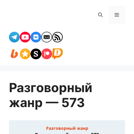
Перейти
к
Меню
содержимому
Разговорный
жанр — 573