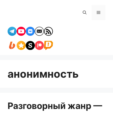
Перейти
к
Меню
содержимому
анонимность
Разговорный жанр —