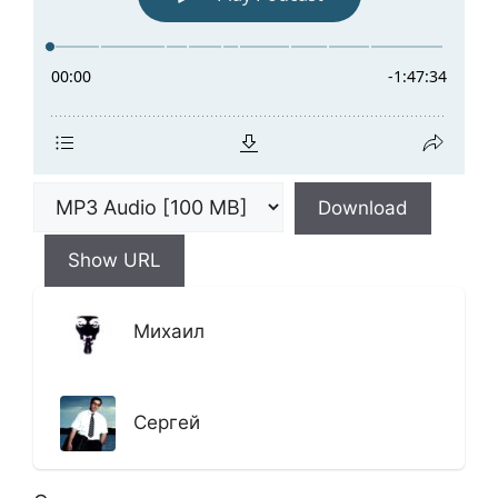
Download
Show URL
Михаил
Сергей