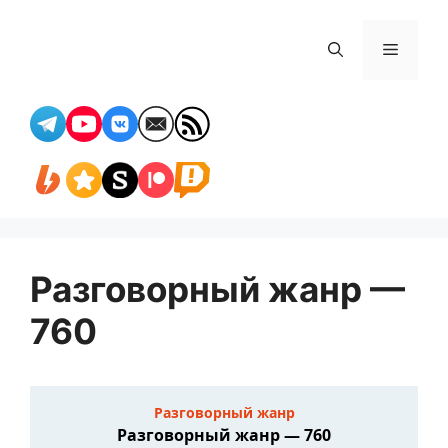
Перейти
к
Меню
содержимому
Разговорный жанр —
760