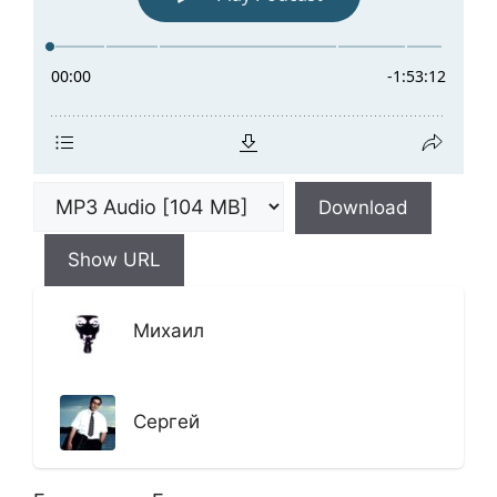
Download
Show URL
Михаил
Сергей