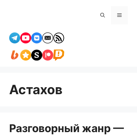
Перейти
к
Меню
содержимому
Астахов
Разговорный жанр —