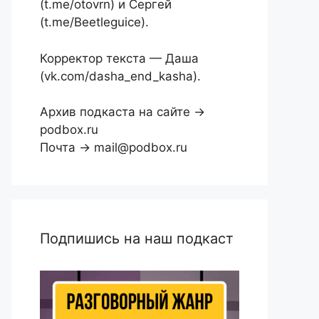
(t.me/otovrn) и Сергей
(t.me/Beetleguice).
Корректор текста — Даша
(vk.com/dasha_end_kasha).
Архив подкаста на сайте →
podbox.ru
Почта → mail@podbox.ru
Подпишись на наш подкаст