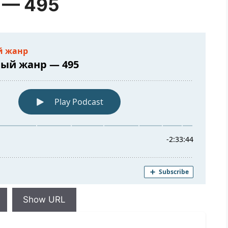
 — 495
Show URL