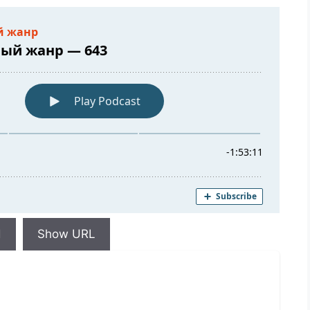
d
Show URL