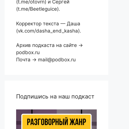
(t.me/otovrn) и Сергей
(t.me/Beetleguice).
Корректор текста — Даша
(vk.com/dasha_end_kasha).
Архив подкаста на сайте →
podbox.ru
Почта → mail@podbox.ru
Подпишись на наш подкаст