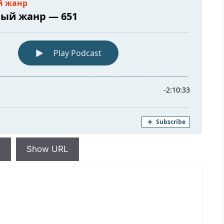
d
Show URL