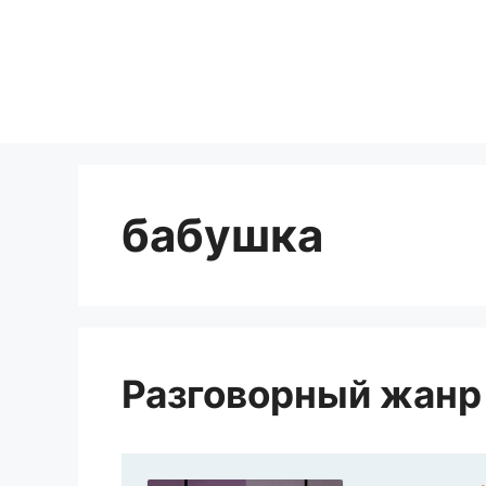
Перейти
к
содержимому
бабушка
Разговорный жанр