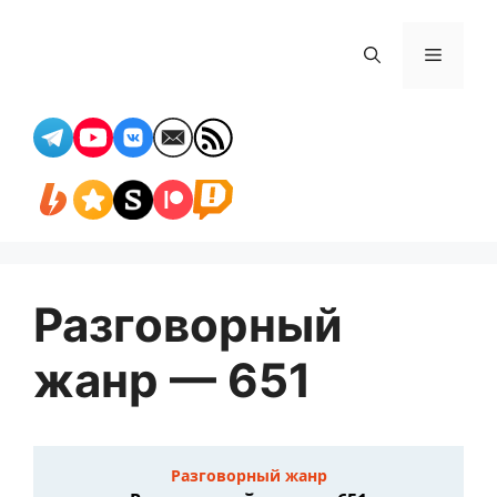
Перейти
к
Меню
содержимому
Разговорный
жанр — 651