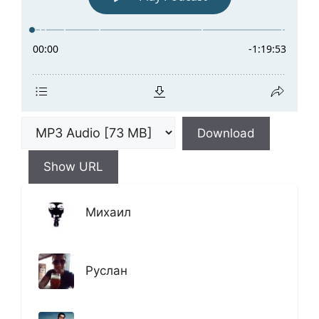
Download
Show URL
Михаил
Руслан