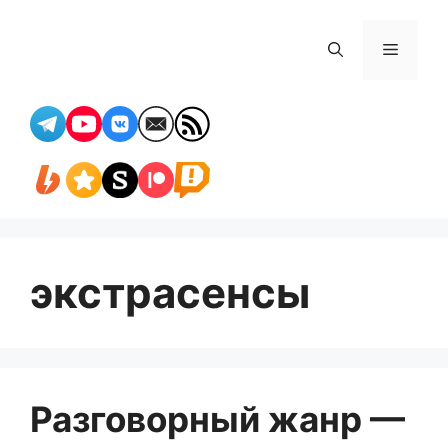
Перейти
к
Меню
содержимому
экстрасенсы
Разговорный жанр —