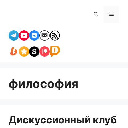
Перейти
к
Меню
содержимому
философия
Дискуссионный клуб