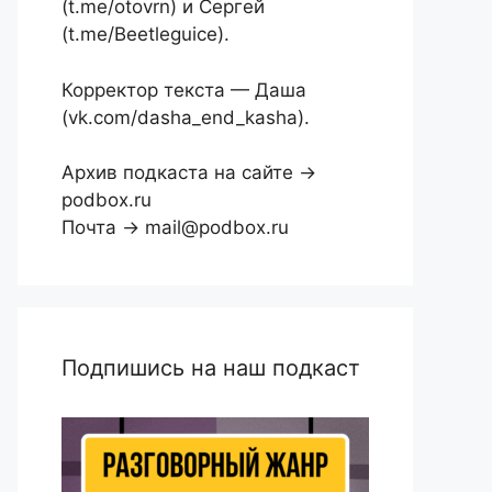
(t.me/otovrn) и Сергей
(t.me/Beetleguice).
Корректор текста — Даша
(vk.com/dasha_end_kasha).
Архив подкаста на сайте →
podbox.ru
Почта → mail@podbox.ru
Подпишись на наш подкаст