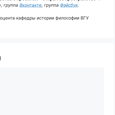
», группа
Вконтакте
, группа
Фэйсбук
.
доцента кафедры истории философии ВГУ
й