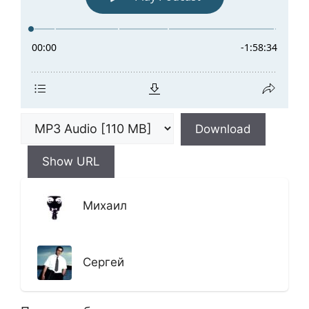
Download
Show URL
Михаил
Сергей