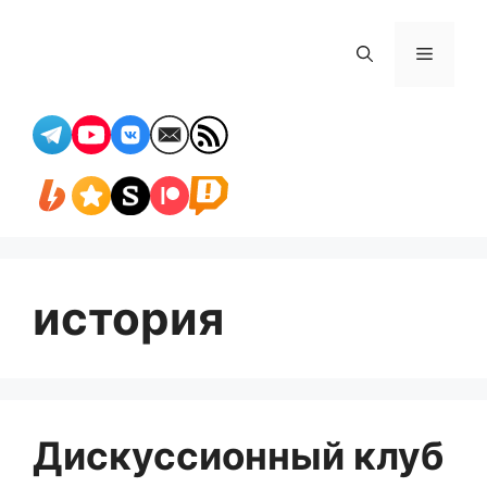
Перейти
к
Меню
содержимому
история
Дискуссионный клуб