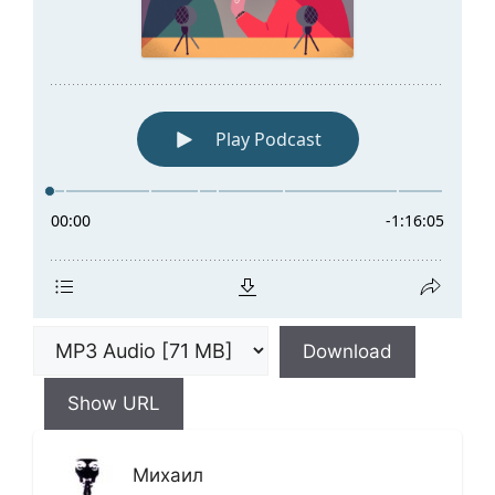
Download
Show URL
Михаил