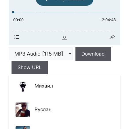
Download
Show URL
Михаил
Руслан