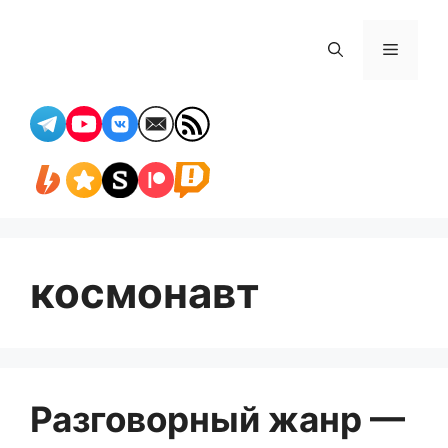
Перейти
к
Меню
содержимому
космонавт
Разговорный жанр —