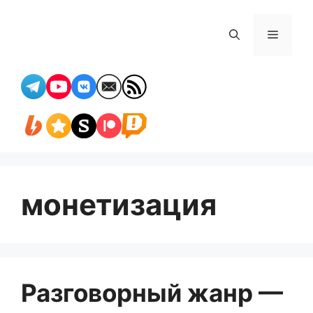
Перейти
к
Меню
содержимому
монетизация
Разговорный жанр —