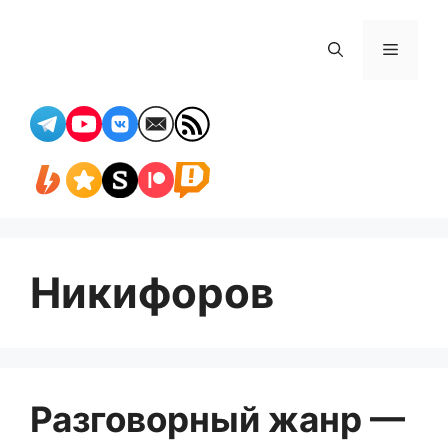
Перейти
к
Меню
содержимому
Никифоров
Разговорный жанр —