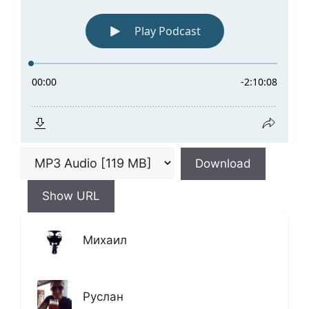
Download
Show URL
Михаил
Руслан