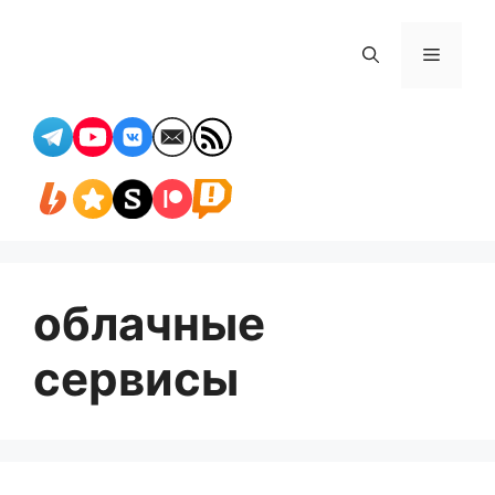
Перейти
к
Меню
содержимому
облачные
сервисы