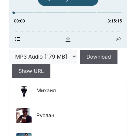
Download
Show URL
Михаил
Руслан