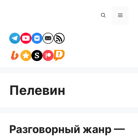
Перейти
к
Меню
содержимому
Пелевин
Разговорный жанр —