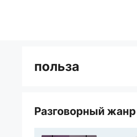
Перейти
к
содержимому
польза
Разговорный жанр