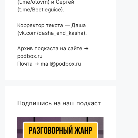
(t.me/otovrn) и Сергей
(t.me/Beetleguice).
Корректор текста — Даша
(vk.com/dasha_end_kasha).
Архив подкаста на сайте →
podbox.ru
Почта → mail@podbox.ru
Подпишись на наш подкаст