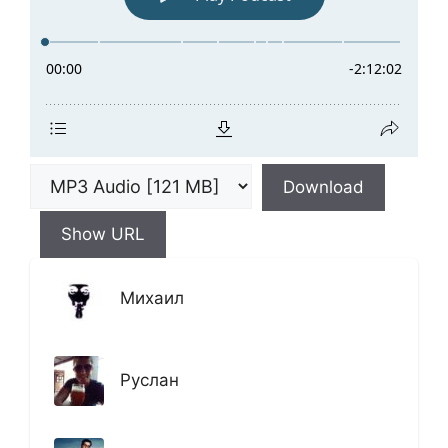
Download
Show URL
Михаил
Руслан