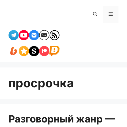
Перейти
к
Меню
содержимому
просрочка
Разговорный жанр —