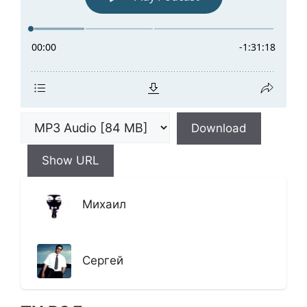
Download
Show URL
Михаил
Сергей