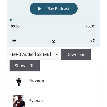
Download
Show URL
Михаил
Руслан