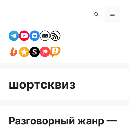
Перейти
к
Меню
содержимому
шортсквиз
Разговорный жанр —