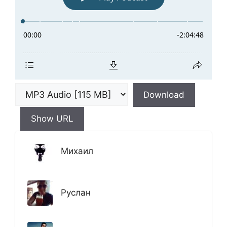
Download
Show URL
Михаил
Руслан