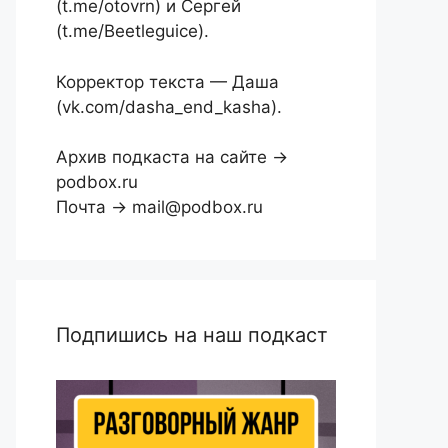
(t.me/otovrn) и Сергей
(t.me/Beetleguice).
Корректор текста — Даша
(vk.com/dasha_end_kasha).
Архив подкаста на сайте →
podbox.ru
Почта → mail@podbox.ru
Подпишись на наш подкаст