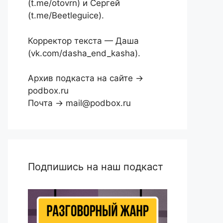
(t.me/otovrn) и Сергей
(t.me/Beetleguice).
Корректор текста — Даша
(vk.com/dasha_end_kasha).
Архив подкаста на сайте →
podbox.ru
Почта → mail@podbox.ru
Подпишись на наш подкаст