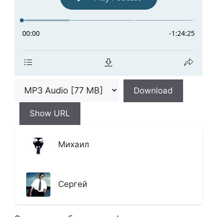
Download
Show URL
Михаил
Сергей