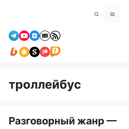
Перейти
к
Меню
содержимому
троллейбус
Разговорный жанр —