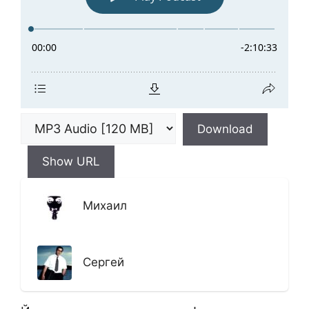
Download
Show URL
Михаил
Сергей