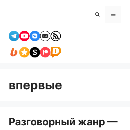
Перейти
к
Меню
содержимому
впервые
Разговорный жанр —