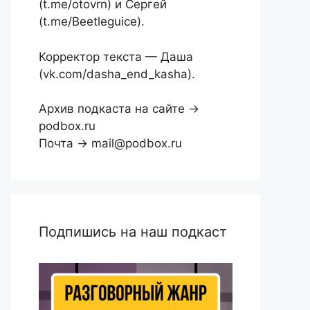
(t.me/otovrn) и Сергей
(t.me/Beetleguice).
Корректор текста — Даша
(vk.com/dasha_end_kasha).
Архив подкаста на сайте →
podbox.ru
Почта → mail@podbox.ru
Подпишись на наш подкаст