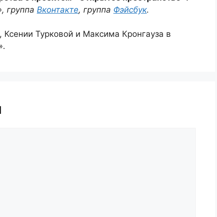
», группа
Вконтакте
, группа
Фэйсбук
.
 Ксении Турковой и Максима Кронгауза в
».
й