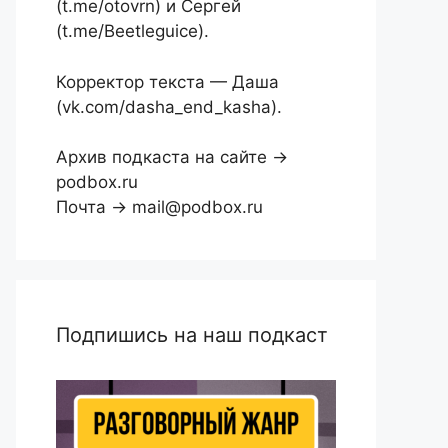
(t.me/otovrn) и Сергей
(t.me/Beetleguice).
Корректор текста — Даша
(vk.com/dasha_end_kasha).
Архив подкаста на сайте →
podbox.ru
Почта → mail@podbox.ru
Подпишись на наш подкаст