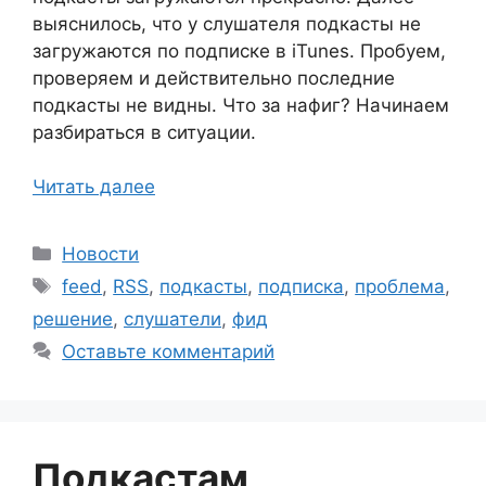
выяснилось, что у слушателя подкасты не
загружаются по подписке в iTunes. Пробуем,
проверяем и действительно последние
подкасты не видны. Что за нафиг? Начинаем
разбираться в ситуации.
Читать далее
Рубрики
Новости
Метки
feed
,
RSS
,
подкасты
,
подписка
,
проблема
,
решение
,
слушатели
,
фид
Оставьте комментарий
Подкастам