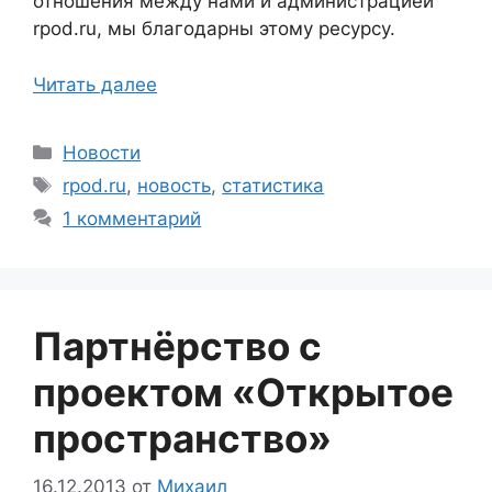
отношения между нами и администрацией
rpod.ru, мы благодарны этому ресурсу.
Читать далее
Рубрики
Новости
Метки
rpod.ru
,
новость
,
статистика
1 комментарий
Партнёрство с
проектом «Открытое
пространство»
16.12.2013
от
Михаил