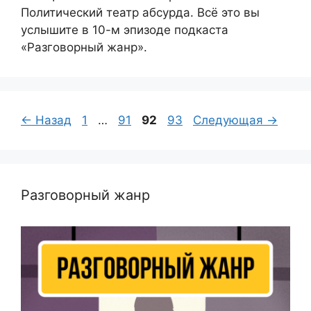
Политический театр абсурда. Всё это вы
услышите в 10-м эпизоде подкаста
«Разговорный жанр».
Страница
Страница
Страница
Страница
←
Назад
1
…
91
92
93
Следующая
→
Разговорный жанр