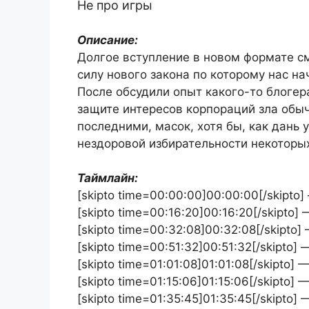
Не про игры
Описание:
Долгое вступление в новом формате с
силу нового закона по которому нас на
После обсудили опыт какого-то блогер
защите интересов корпораций зла об
последними, масок, хотя бы, как дань 
нездоровой избирательности некоторы
Таймлайн:
[skipto time=00:00:00]00:00:00[/skipt
[skipto time=00:16:20]00:16:20[/skipt
[skipto time=00:32:08]00:32:08[/skipto
[skipto time=00:51:32]00:51:32[/skipto
[skipto time=01:01:08]01:01:08[/skipto
[skipto time=01:15:06]01:15:06[/skipto
[skipto time=01:35:45]01:35:45[/skipto