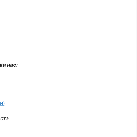
жи нас:
и)
аста