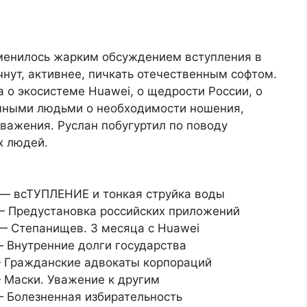
менилось жарким обсуждением вступления в
чнут, активнее, пичкать отечественным софтом.
а о экосистеме Huawei, о щедрости России, о
ычными людьми о необходимости ношения,
уважения. Руслан побугуртил по поводу
х людей.
o] — всТУПЛЕНИЕ и тонкая струйка воды
o] — Предустановка российских приложений
] — Степанищев. 3 месяца с Huawei
] — Внутренние долги государства
] — Гражданские адвокаты корпораций
] — Маски. Уважение к другим
] — Болезненная избирательность