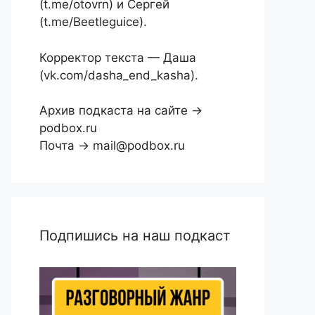
(t.me/otovrn) и Сергей
(t.me/Beetleguice).
Корректор текста — Даша
(vk.com/dasha_end_kasha).
Архив подкаста на сайте →
podbox.ru
Почта → mail@podbox.ru
Подпишись на наш подкаст