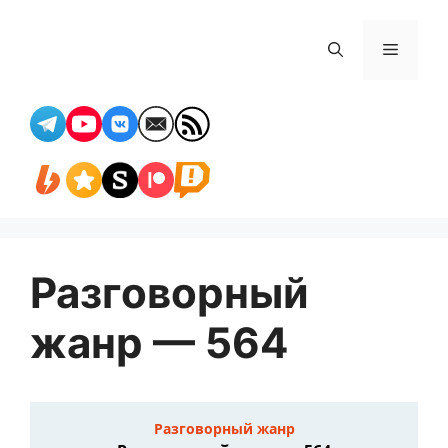
Перейти
к
Меню
содержимому
Разговорный
жанр — 564