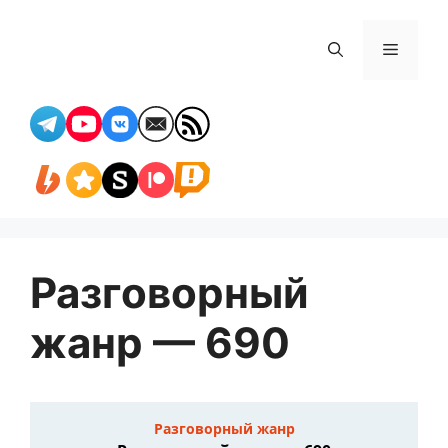
Перейти
к
Меню
содержимому
Разговорный
жанр — 690