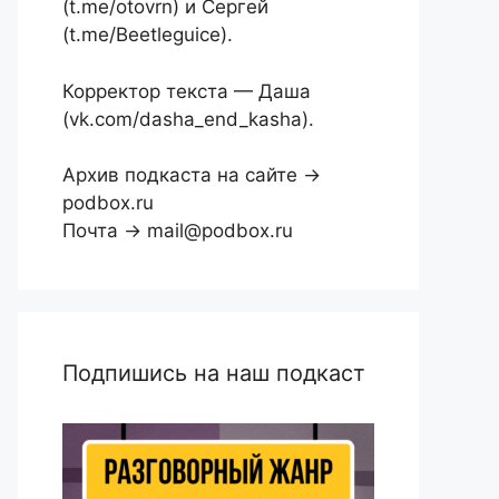
(t.me/otovrn) и Сергей
(t.me/Beetleguice).
Корректор текста — Даша
(vk.com/dasha_end_kasha).
Архив подкаста на сайте →
podbox.ru
Почта → mail@podbox.ru
Подпишись на наш подкаст