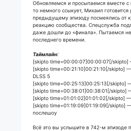
Обновляемся и просыпаемся вместе с п
то немного ссыкует, Михаил готовится
предыдущему эпизоду посмеялись от к
реакцию сообщества. Спецслужба подг
даже дошли до «финала». Пытаемся не 
последнего времени.
Таймлайн:
[skipto time=00:00:07]00:00:07[/skipto
[skipto time=00:21:10]00:21:10[/skipt
DLSS 5
[skipto time=00:25:13]00:25:13[/skipto
[skipto time=00:38:01]00:38:01[/skipto]
[skipto time=01:01:02]01:01:02[/skipto
[skipto time=01:19:09]01:19:09[/skipto
послешоу
Всё это вы услышите в 742-м эпизоде 