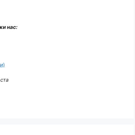
жи нас:
и)
аста