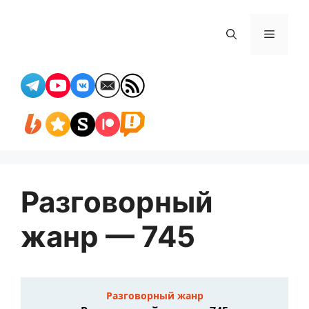
Перейти
к
Меню
содержимому
Разговорный
жанр — 745