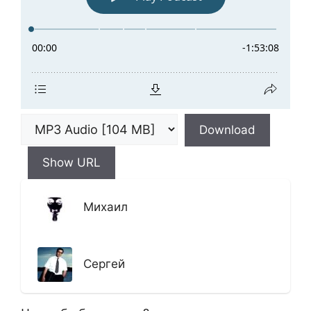
Download
Show URL
Михаил
Сергей