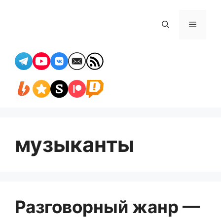
Перейти
к
Меню
содержимому
музыканты
Разговорный жанр —