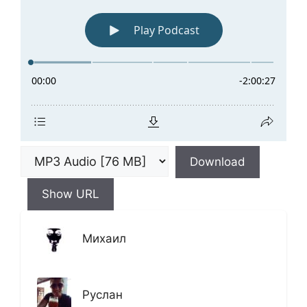
Download
Show URL
Михаил
Руслан