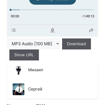
Download
Show URL
Михаил
Сергей