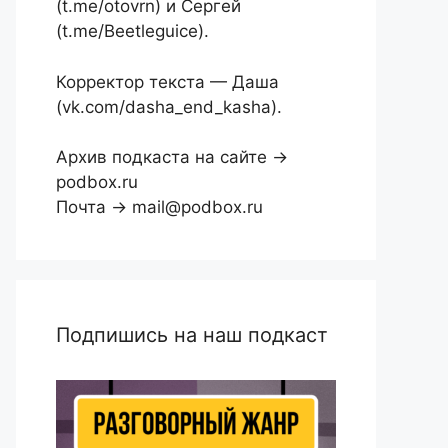
(t.me/otovrn) и Сергей
(t.me/Beetleguice).
Корректор текста — Даша
(vk.com/dasha_end_kasha).
Архив подкаста на сайте →
podbox.ru
Почта → mail@podbox.ru
Подпишись на наш подкаст