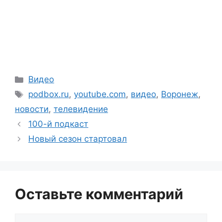
Рубрики
Видео
Метки
podbox.ru
,
youtube.com
,
видео
,
Воронеж
,
новости
,
телевидение
100-й подкаст
Новый сезон стартовал
Оставьте комментарий
Комментарий