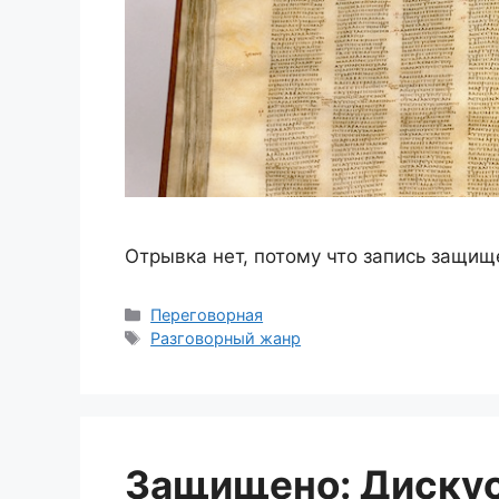
Отрывка нет, потому что запись защищ
Рубрики
Переговорная
Метки
Разговорный жанр
Защищено: Диску