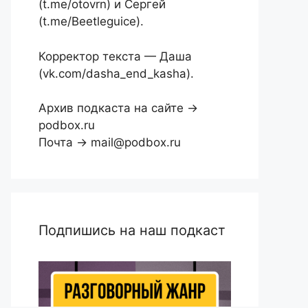
(t.me/otovrn) и Сергей
(t.me/Beetleguice).
Корректор текста — Даша
(vk.com/dasha_end_kasha).
Архив подкаста на сайте →
podbox.ru
Почта → mail@podbox.ru
Подпишись на наш подкаст